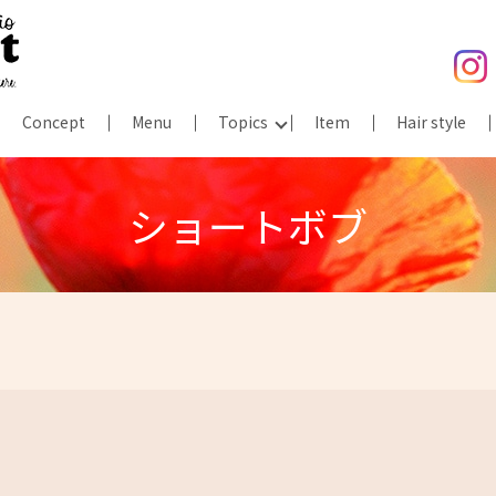
Concept
Menu
Topics
Item
Hair style
ショートボブ