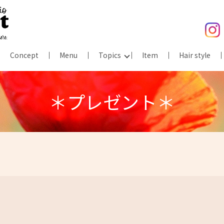
Concept
Menu
Topics
Item
Hair style
＊プレゼント＊