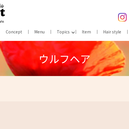
Concept
Menu
Topics
Item
Hair style
ウルフヘア