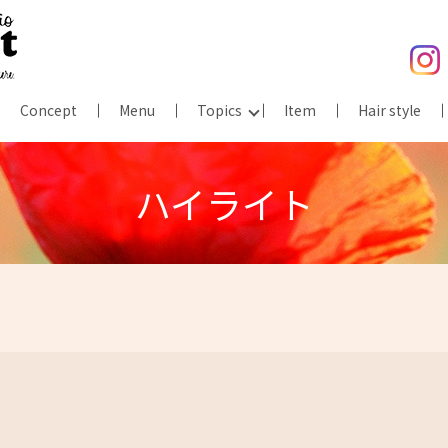
Concept
Menu
Topics
Item
Hair style
ハイライト