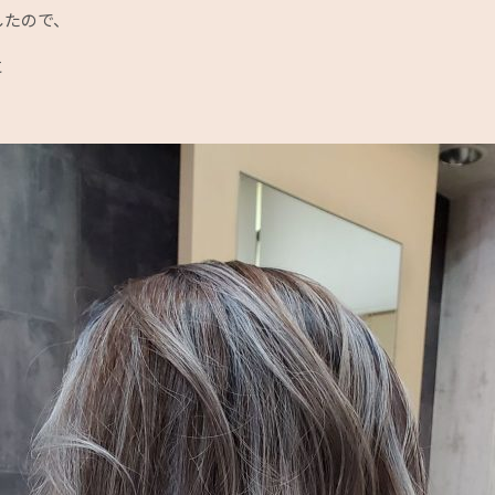
したので、
に