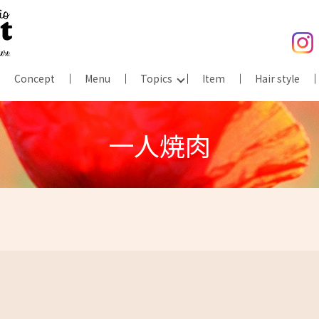
Concept
Menu
Topics
Item
Hair style
一人焼肉