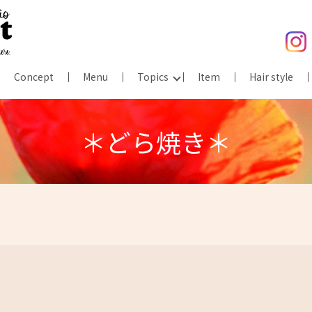
Concept
Menu
Topics
Item
Hair style
＊どら焼き＊