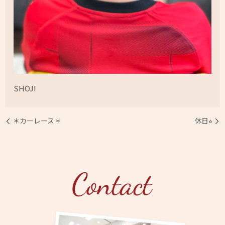
SHOJI
＊カーレース＊
休日⭐︎