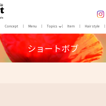
Concept
Menu
Topics
Item
Hair style
ショートボブ