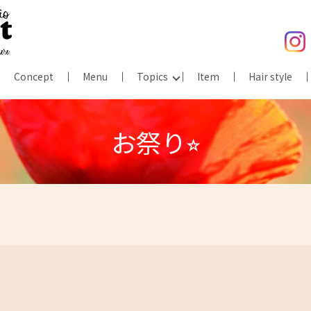
Concept
Menu
Topics
Item
Hair style
お祭り⭐︎