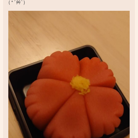
( *´艸`)