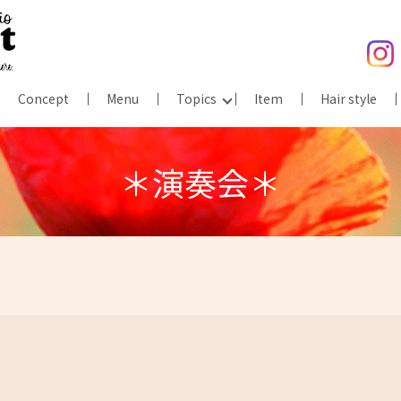
Concept
Menu
Topics
Item
Hair style
＊演奏会＊