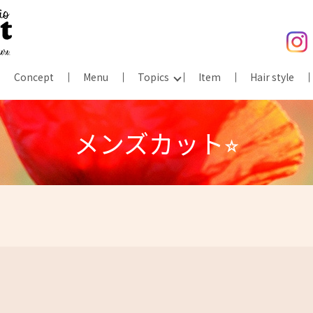
Concept
Menu
Topics
Item
Hair style
メンズカット⭐︎